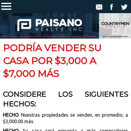
PODRÍA VENDER SU
CASA POR $3,000 A
$7,000 MÁS
CONSIDERE LOS SIGUIENTES
HECHOS:
HECHO
: Nuestras propiedades se venden, en promedio, a
$3,000.00 más.
HECHO
: Su casa será expuesta a más compradores